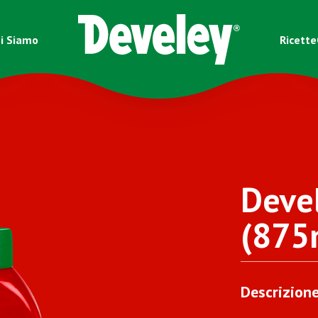
i Siamo
Ricette
Deve
(875
Descrizion