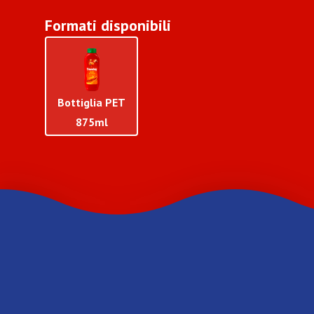
Formati disponibili
Bottiglia PET
875ml