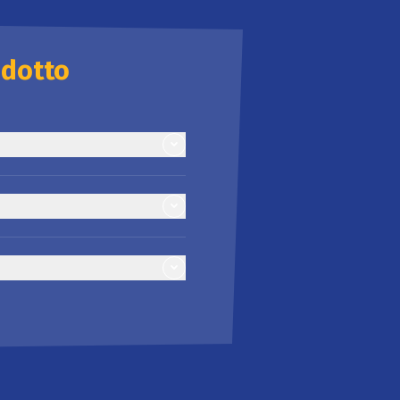
odotto
406 kJ / 96 kcal
1,0 g
0,3 g
19,0 g
14,7 g
1,1 g