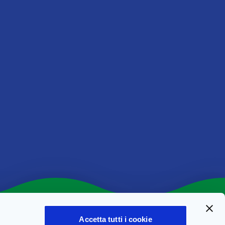
3,0 g
rizionali delle
possibili
i, è possibile che
o.
Accetta tutti i cookie