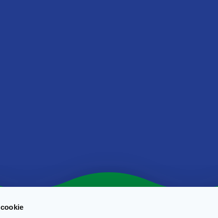
Sale
(*) Le informazioni indicate corrispondono agli attuali valori medi nut
nostre formulazioni e vengono regolarmente aggiornate. In virtù di 
variazioni naturali delle materie prime e la durata dei nostri prodott
ci siano delle leggere differenze con i prodotti presenti sul mercat
 cookie