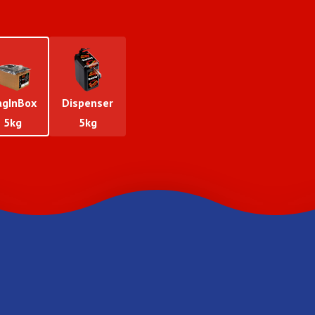
agInBox
Dispenser
5kg
5kg