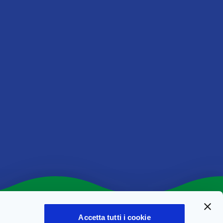
2,7 g
rizionali delle
possibili
i, è possibile che
o.
Accetta tutti i cookie