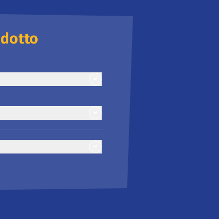
odotto
48 kJ / 153 kcal
0,9 g
0,1 g
34,3 g
31,6 g
0,8 g