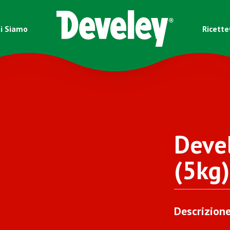
i Siamo
Ricette
Deve
(5kg)
Descrizion