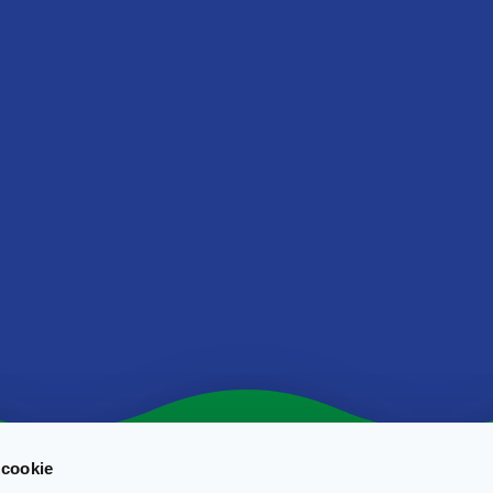
Sale
(*) Le informazioni indicate corrispondono agli attuali valori medi nut
nostre formulazioni e vengono regolarmente aggiornate. In virtù di 
variazioni naturali delle materie prime e la durata dei nostri prodott
ci siano delle leggere differenze con i prodotti presenti sul mercat
 cookie