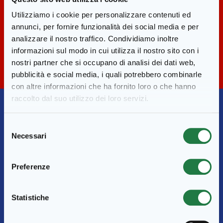
Bottiglia PET
Utilizziamo i cookie per personalizzare contenuti ed
875ml
annunci, per fornire funzionalità dei social media e per
analizzare il nostro traffico. Condividiamo inoltre
informazioni sul modo in cui utilizza il nostro sito con i
nostri partner che si occupano di analisi dei dati web,
pubblicità e social media, i quali potrebbero combinarle
con altre informazioni che ha fornito loro o che hanno
raccolto dal suo utilizzo dei loro servizi.
Selezione
Necessari
del
consenso
Informazioni sul prodotto
Preferenze
Statistiche
INGREDIENTI