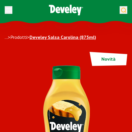
Vai al contenuto
...
>
Prodotti
>
Develey Salsa Carolina (875ml)
Novità