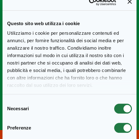
Preparazione
Questo sito web utilizza i cookie
Utilizziamo i cookie per personalizzare contenuti ed
In una ciotola mettete l’
insalata verde
ben lavata. A parte
annunci, per fornire funzionalità dei social media e per
grigliate le
fette di pollo
su una piastra caldissima, quindi
analizzare il nostro traffico. Condividiamo inoltre
mettetele da parte. Lavate i
pomodorini
e tagliateli a metà,
informazioni sul modo in cui utilizza il nostro sito con i
quindi disponeteli sull’insalata insieme ai cetrioli tagliati a
nostri partner che si occupano di analisi dei dati web,
rondelle, il
pollo sfilacciato
con le mani e i
pomodori confit
.
pubblicità e social media, i quali potrebbero combinarle
Completate con il
Dressing alle erbette
e servite subito.
con altre informazioni che ha fornito loro o che hanno
raccolto dal suo utilizzo dei loro servizi.
Ricetta realizzata dalla blogger
colcavolo.it
.
Selezione
Necessari
del
consenso
Preferenze