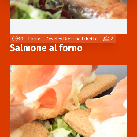
30
Facile
Develey Dressing Erbette
2
Salmone al forno