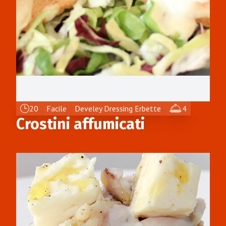
20
Facile
Develey Dressing Erbette
4
Crostini affumicati