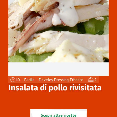
40
Facile
Develey Dressing Erbette
2
Insalata di pollo rivisitata
Scopri altre ricette