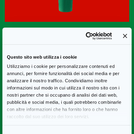
Preparazione
Questo sito web utilizza i cookie
Saltimbocca di pollo con insalata di rucola
Tagliare le olive, i pomodori secchi, tritare la salvia e
Utilizziamo i cookie per personalizzare contenuti ed
annunci, per fornire funzionalità dei social media e per
incorporare tutto col burro e la buccia di limone. Battere il
analizzare il nostro traffico. Condividiamo inoltre
petto di pollo tagliato in due e coprirlo con il composto di
informazioni sul modo in cui utilizza il nostro sito con i
olive e pomodori. Arrotolarlo con il prosciutto e chiuderlo con
nostri partner che si occupano di analisi dei dati web,
2 spiedini. Rosolare i saltimbocca in padella.
pubblicità e social media, i quali potrebbero combinarle
Lavare i pomodorini e la rucola e tostare i pinoli. Mescolare la
con altre informazioni che ha fornito loro o che hanno
senape con succo di limone, olio di oliva e zucchero e
raccolto dal suo utilizzo dei loro servizi.
insaporire con sale e pepe. Condire l’insalata di rucola,
pomodorini e pinoli con la vinaigrette alla senape e servire in
Selezione