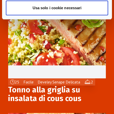
Usa solo i cookie necessari
25
Facile
Develey Senape Delicata
2
Tonno alla griglia su
insalata di cous cous