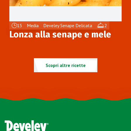
15
Media
Develey Senape Delicata
2
Lonza alla senape e mele
Scopri altre ricette