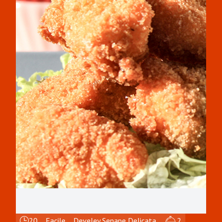
20
Facile
Develey Senape Delicata
2