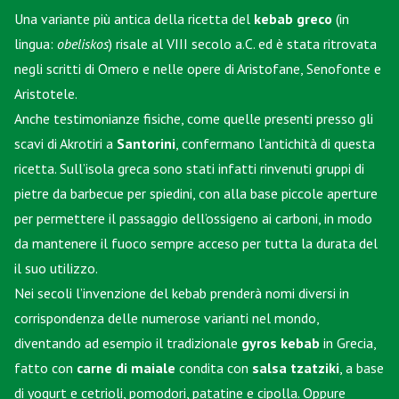
Una variante più antica della ricetta del
kebab greco
(in
lingua:
obeliskos
) risale al VIII secolo a.C. ed è stata ritrovata
negli scritti di Omero e nelle opere di Aristofane, Senofonte e
Aristotele.
Anche testimonianze fisiche, come quelle presenti presso gli
scavi di Akrotiri a
Santorini
, confermano l’antichità di questa
ricetta. Sull’isola greca sono stati infatti rinvenuti gruppi di
pietre da barbecue per spiedini, con alla base piccole aperture
per permettere il passaggio dell’ossigeno ai carboni, in modo
da mantenere il fuoco sempre acceso per tutta la durata del
il suo utilizzo.
Nei secoli l’invenzione del kebab prenderà nomi diversi in
corrispondenza delle numerose varianti nel mondo,
diventando ad esempio il tradizionale
gyros kebab
in Grecia,
fatto con
carne di maiale
condita con
salsa tzatziki
, a base
di yogurt e cetrioli, pomodori, patatine e cipolla. Oppure