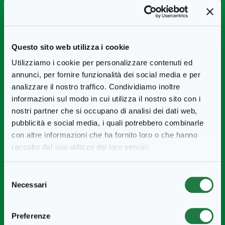
Il kebab egiziano si prepara facendo rosolare la
carne di
agnello
nel burro, aggiungendo poi cipolle, pomodori e
peperoni. Per arricchire il gusto di sapori si usano spezie come
Questo sito web utilizza i cookie
cannella, noce moscata e chiodi di garofano
, che rendono
Utilizziamo i cookie per personalizzare contenuti ed
il piatto profumatissimo.
annunci, per fornire funzionalità dei social media e per
Come in Turchia,
le salse più amate
sono la thaini, la
analizzare il nostro traffico. Condividiamo inoltre
Harissa piccante, l’hummus di ceci
e la tzatziki greca, che
informazioni sul modo in cui utilizza il nostro sito con i
ritrova delle somiglianze, con le saporite note dell’aglio, nella
nostri partner che si occupano di analisi dei dati web,
salsa greca Develey
.
pubblicità e social media, i quali potrebbero combinarle
con altre informazioni che ha fornito loro o che hanno
raccolto dal suo utilizzo dei loro servizi.
Il kebab tedesco e la
Selezione
diffusione in Europa e
Necessari
del
USA
consenso
Preferenze