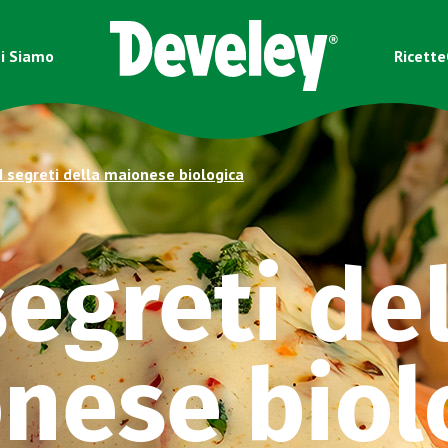
i Siamo
Ricette
I segreti della maionese biologica
segreti de
nese biol