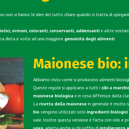
o non si hanno le idee del tutto chiare quando si tratta di spiegare 
biotici, ormoni, coloranti, conservanti, addensanti
e altre sostanz
stra dieta e volte ad una maggiore
genuinità degli alimenti
.
Maionese bio: 
Abbiamo visto come si producono alimenti biologici
Queste regole si applicano a tutti i
cibi a marchi
maionese biologica
e in cosa differisce dalla cl
La
ricetta della maionese
in generale è molto s
bio
vengono utilizzati solo
ingredienti biologici
sale. Inoltre questa versione è fatta con olio e pr
uova
, adatta anche a chi soffre di
intolleranza a