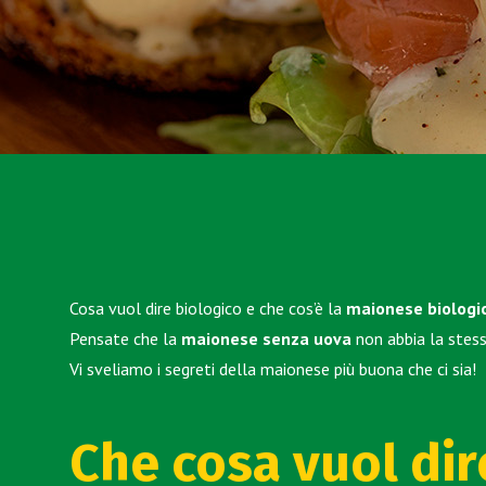
Cosa vuol dire biologico e che cos’è la
maionese biologi
Pensate che la
maionese senza uova
non abbia la stes
Vi sveliamo i segreti della maionese più buona che ci sia!
Che cosa vuol dir