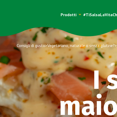
Vai al contenuto
Prodotti
#TiSalsaLaVita
Ch
Consigli di gusto
>
Vegetariano, naturale o senza glutine?
>
I 
maio