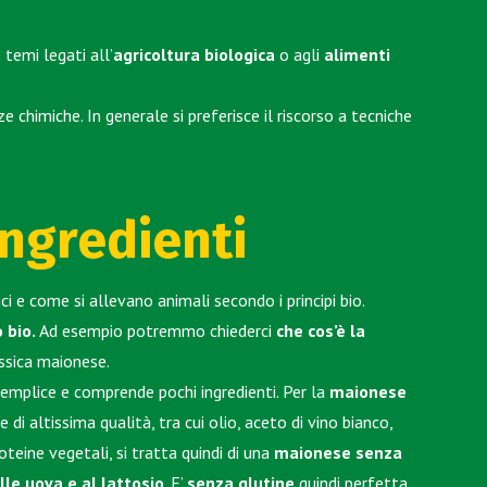
temi legati all’
agricoltura biologica
o agli
alimenti
e chimiche. In generale si preferisce il riscorso a tecniche
ingredienti
 e come si allevano animali secondo i principi bio.
o bio.
Ad esempio potremmo chiederci
che cos’è la
assica
maionese
.
emplice e comprende pochi ingredienti. Per la
maionese
e di altissima qualità, tra cui olio, aceto di vino bianco,
oteine vegetali, si tratta quindi di una
maionese senza
lle uova e al lattosio
. E’
senza glutine
quindi perfetta