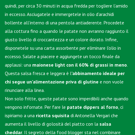
quindi, per circa 30 minuti in acqua fredda per togliere l’amido
in eccesso. Asciugatele e immergetele in olio d’arachidi
bollente all’interno di una pentola antiaderente. Procedete
alla cottura fino a quando le patate non avranno raggiunto il
giusto livello di croccantezza e un colore dorato. Infine,
disponetele su una carta assorbente per eliminare l’olio in
eccesso. Salate a piacere e aggiungete un tocco finale da
applausi: una
maionese light
con il 60% di grassi in meno
.
Questa salsa fresca e leggera è l
’abbinamento ideale per
chi segue un’alimentazione priva di glutine
e non vuole
rinunciare alla linea.
Non solo fritte, queste patate sono imperdibili anche quando
vengono infornate. Per fare le
patate dippers al forno
, ci
ispiriamo a una
ricetta squisita
di Antonella Vergari che
aumenta il livello di golosità del piatto con la
salsa
cheddar
. Il segreto della food blogger sta nel combinare