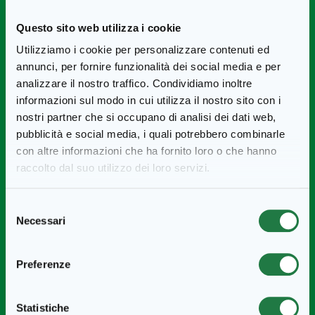
Perché non associare queste patatine anche alla
carne alla
Questo sito web utilizza i cookie
griglia
? Grazie alla propria versatilità, infatti, si possono
Utilizziamo i cookie per personalizzare contenuti ed
accostare a diverse tipologie di piatti. Se, ad esempio, state
annunci, per fornire funzionalità dei social media e per
pensando di organizzare una
cena etnica
, le dipper fries
analizzare il nostro traffico. Condividiamo inoltre
abbinate a una salsa piccante esalteranno il gusto della carne
informazioni sul modo in cui utilizza il nostro sito con i
e ogni ospite a cena farà a gara per conoscere i vostri segreti
nostri partner che si occupano di analisi dei dati web,
in cucina! La
salsa
messicana
a base di peperoncini,
pubblicità e social media, i quali potrebbero combinarle
con altre informazioni che ha fornito loro o che hanno
pomodoro, peperoni e spezie, regala dei profumi unici ed è la
raccolto dal suo utilizzo dei loro servizi.
compagna perfetta delle patatine dippers.
E per un
aperitivo
con gli amici? Le patate dippers sono la
Selezione
scelta più adatta! Allestite una tavola con verdure, formaggi
Necessari
del
vari e tante piccole porzioni di patatine. Aggiungete un
consenso
ingrediente speciale, la
salsa
senape e miele
, e consigliate a
Preferenze
ogni ospite d’intingere gli spicchi in questa inconfondibile
salsa. Il risultato sarà un’esplosione di sapori, con il
Statistiche
particolare aroma della senape che incontra la dolcezza del